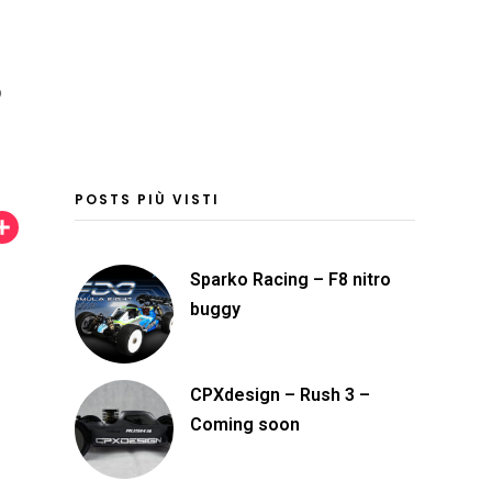
o
POSTS PIÙ VISTI
C
o
Sparko Racing – F8 nitro
n
buggy
d
i
v
CPXdesign – Rush 3 –
Coming soon
i
d
i