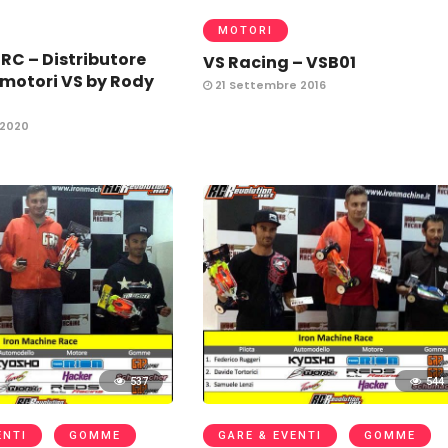
MOTORI
RC – Distributore
VS Racing – VSB01
a motori VS by Rody
21 Settembre 2016
 2020
537
544
ENTI
GOMME
GARE & EVENTI
GOMME