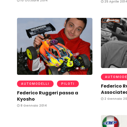
10 Ottobre 2014
25 Aprile 201
581
AUTOMODE
AUTOMODELLI
PILOTI
Federico R
Associate
Federico Ruggeri passa a
Kyosho
2 Gennaio 20
8 Gennaio 2014