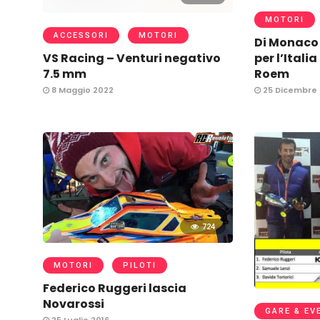
MOTORI
ACCESSORI
MOTORI
Di Monaco 
VS Racing – Venturi negativo
per l’Itali
7.5 mm
Roem
8 Maggio 2022
25 Dicembre
724
MOTORI
PILOTI
Federico Ruggeri lascia
Novarossi
GARE & EV