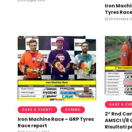
25 Luglio 2016
Iron Machi
Tyres Race
24 Ottobre 2
607
GARE & EV
GARE & EVENTI
GOMME
2° Rnd Ca
Iron Machine Race – GRP Tyres
AMSCI 1/8 
Race report
Risultati p