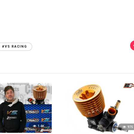
#VS RACING
1.4K
975