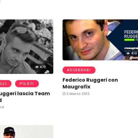
4
410
670
ACCESSORI
Federico Ruggeri con
LLI
PILOTI
uggeri lascia Team
2 Marzo 2012
d
14