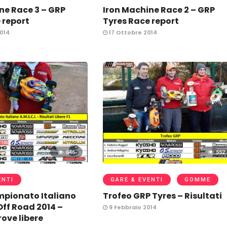
ne Race 3 – GRP
Iron Machine Race 2 – GRP
 report
Tyres Race report
014
17 Ottobre 2014
646
552
ENTI
GARE & EVENTI
GOMME
mpionato Italiano
Trofeo GRP Tyres – Risultati
Off Road 2014 –
9 Febbraio 2014
rove libere