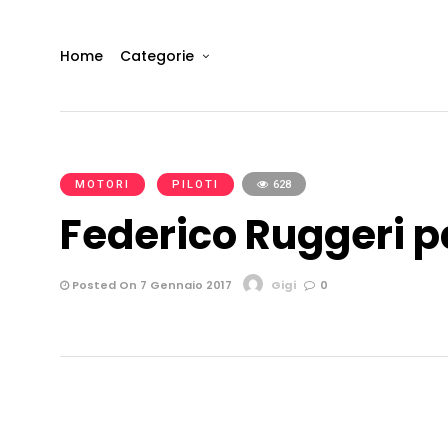
Home
Categorie
MOTORI
PILOTI
628
Federico Ruggeri p
Posted On 7 Gennaio 2017
Gigi
0