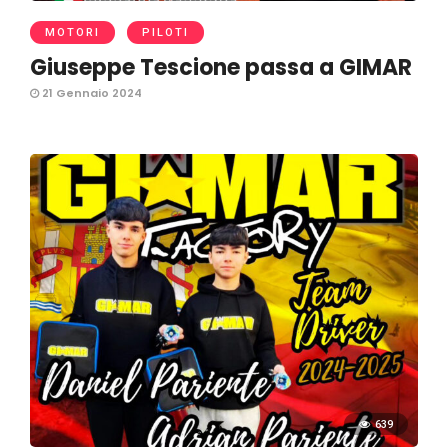
MOTORI
PILOTI
Giuseppe Tescione passa a GIMAR
21 Gennaio 2024
639