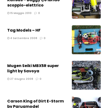
scoppio-elettrico
15 Maggio 2010
0
Tag Models – HF
4 Settembre 2008
0
Mugen Seiki MBX5R super
light by Savoya
27 Giugno 2008
0
Carson King of Dirt E-Storm
by Paruamodel