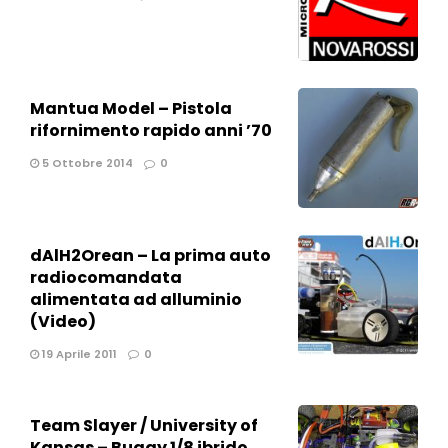
Mantua Model – Pistola
rifornimento rapido anni ’70
5 Ottobre 2014
0
dAlH2Orean – La prima auto
radiocomandata
alimentata ad alluminio
(Video)
19 Aprile 2011
0
Team Slayer / University of
Kansas – Buggy 1/8 ibrido