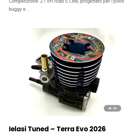
Competizione .21 off road S Line, progettato per i piloti
buggy e …
45
Ielasi Tuned – Terra Evo 2026