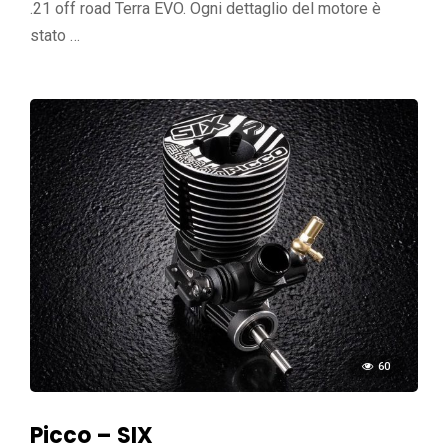
.21 off road Terra EVO. Ogni dettaglio del motore è
stato …
60
Picco – SIX