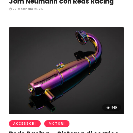
Jorn Neumann con Reds Racing
22 Gennaio 2025
940
ACCESSORI
MOTORI