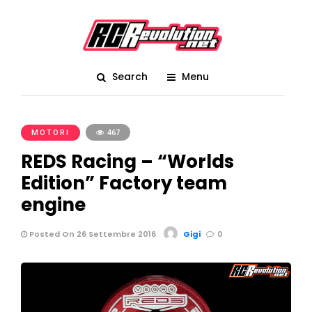
Search
Menu
MOTORI
467
REDS Racing – “Worlds
Edition” Factory team
engine
Posted On 26 Settembre 2016
Gigi
0