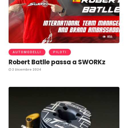
856
AUTOMODELLI
PILOTI
Robert Batlle passa a SWORKz
2 Dicembre 2024