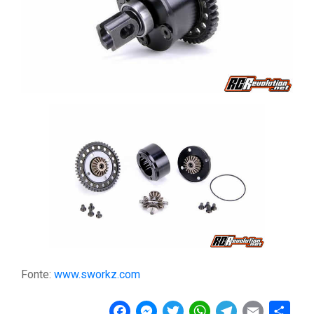
Fonte:
www.sworkz.com
F
M
T
W
T
E
C