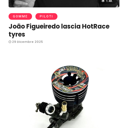
1.4K
GOMME
PILOTI
João Figueiredo lascia HotRace
tyres
29 Dicembre 2025