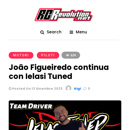
Search
Menu
MOTORI
PILOTI
624
João Figueiredo continua
con Ielasi Tuned
Posted On 12 Dicembre 2023
Gigi
0