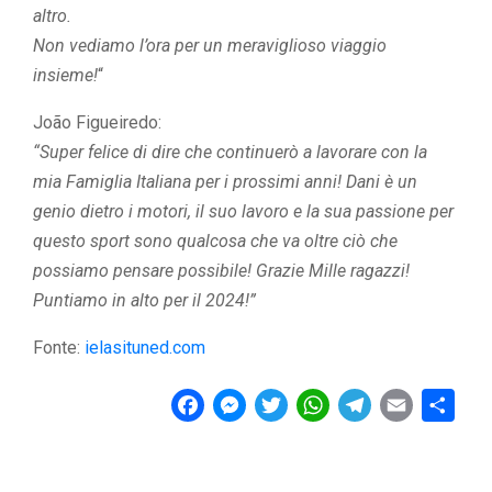
altro.
Non vediamo l’ora per un meraviglioso viaggio
insieme!
“
João Figueiredo:
“Super felice di dire che continuerò a lavorare con la
mia Famiglia Italiana per i prossimi anni! Dani è un
genio dietro i motori, il suo lavoro e la sua passione per
questo sport sono qualcosa che va oltre ciò che
possiamo pensare possibile! Grazie Mille ragazzi!
Puntiamo in alto per il 2024!”
Fonte:
ielasituned.com
F
M
T
W
T
E
C
a
e
w
h
e
m
o
c
s
i
a
l
a
n