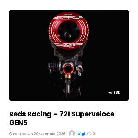
1.5K
Reds Racing – 721 Superveloce
GEN5
Posted On 29 Gennaio 2026
Gigi
0