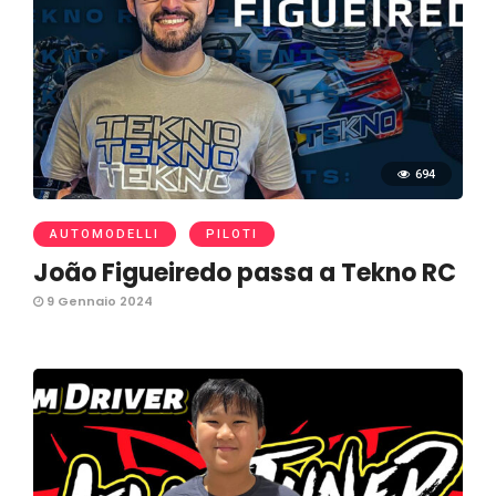
694
AUTOMODELLI
PILOTI
João Figueiredo passa a Tekno RC
9 Gennaio 2024