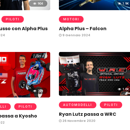
904
1.9K
PILOTI
MOTORI
sso con Alpha Plus
Alpha Plus – Falcon
024
9 Gennaio 2024
1.0K
729
AUTOMODELLI
PILOTI
LLI
PILOTI
Ryan Lutz passa a WRC
passa a Kyosho
26 Novembre 2020
022