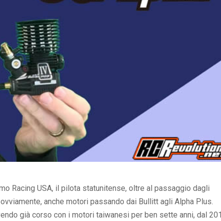
o Racing USA, il pilota statunitense, oltre al passaggio dagli
vviamente, anche motori passando dai Bullitt agli Alpha Plus.
vendo già corso con i motori taiwanesi per ben sette anni, dal 20