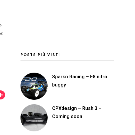
e
on
POSTS PIÙ VISTI
Sparko Racing – F8 nitro
buggy
C
o
CPXdesign – Rush 3 –
n
Coming soon
d
i