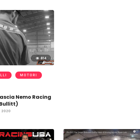
814
LLI
MOTORI
lascia Nemo Racing
ullitt)
 2020