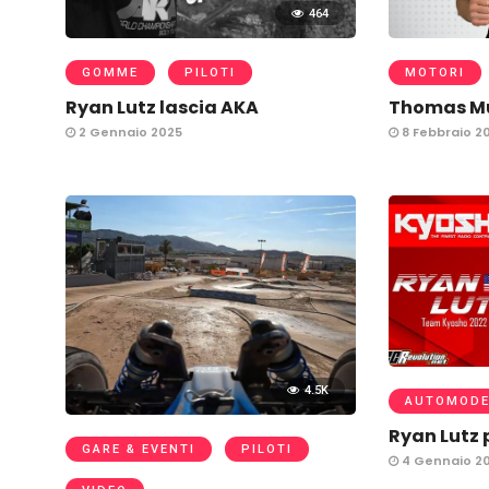
464
GOMME
PILOTI
MOTORI
Ryan Lutz lascia AKA
Thomas Mu
2 Gennaio 2025
8 Febbraio 2
4.5K
AUTOMODE
Ryan Lutz 
GARE & EVENTI
PILOTI
4 Gennaio 2