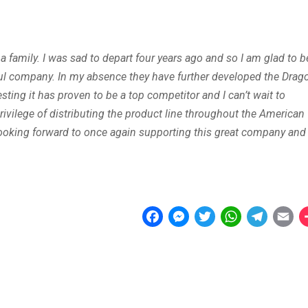
 family. I was sad to depart four years ago and so I am glad to b
rful company. In my absence they have further developed the Drag
sting it has proven to be a top competitor and I can’t wait to
ivilege of distributing the product line throughout the American
ooking forward to once again supporting this great company and
F
M
T
W
T
E
a
e
w
h
e
m
c
s
i
a
l
a
e
s
t
t
e
i
b
e
t
s
g
l