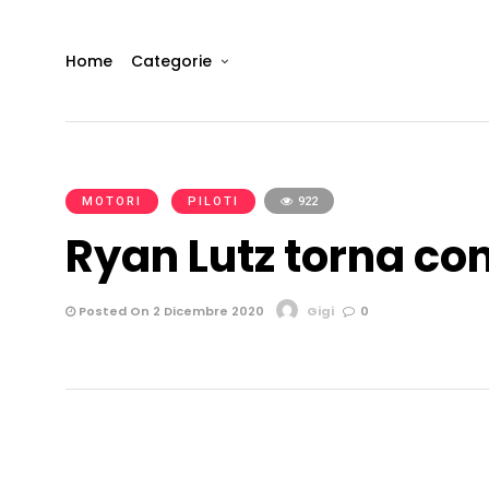
Home
Categorie
MOTORI
PILOTI
922
Ryan Lutz torna co
Posted On 2 Dicembre 2020
Gigi
0