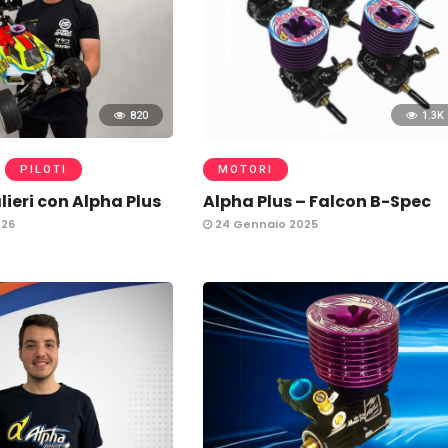
820
1.3K
PILOTI
MOTORI
ieri con Alpha Plus
Alpha Plus – Falcon B-Spec
026
24 Gennaio 2025