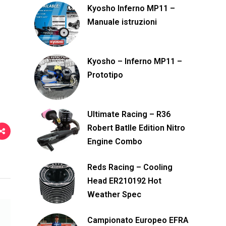
Kyosho Inferno MP11 –
v
Manuale istruzioni
i
d
i
Kyosho – Inferno MP11 –
Prototipo
Ultimate Racing – R36
Robert Batlle Edition Nitro
Engine Combo
Reds Racing – Cooling
Head ER210192 Hot
Weather Spec
Campionato Europeo EFRA