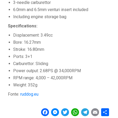
3-needle carburettor
6.0mm and 6.5mm venturi insert included
Including engine storage bag
Specifications:
Displacement: 3.49cc
Bore: 16.27mm
Stroke: 16.80mm
Ports: 3+1
Carburettor: Sliding
Power output: 2.68PS @ 34,000RPM
RPM range: 4,000 – 42,000RPM
Weight: 352g
Fonte:
ruddog.eu
F
M
T
W
T
E
C