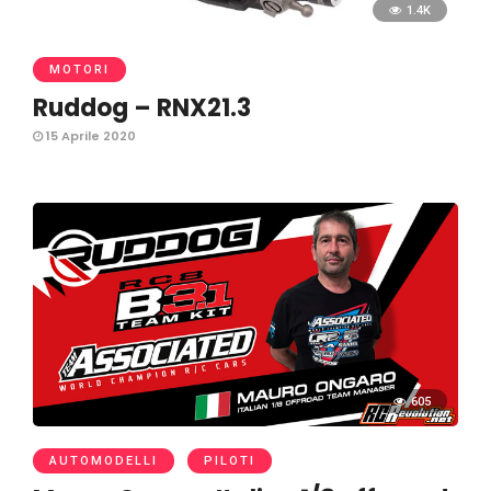
1.4K
MOTORI
Ruddog – RNX21.3
15 Aprile 2020
605
AUTOMODELLI
PILOTI