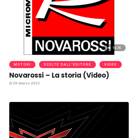
10.7K
MOTORI
SCELTE DALL'EDITORE
VIDEO
Novarossi – La storia (Video)
20 Marzo 2022