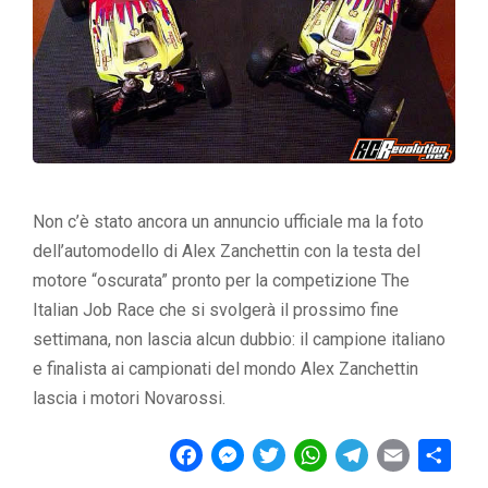
Non c’è stato ancora un annuncio ufficiale ma la foto
dell’automodello di Alex Zanchettin con la testa del
motore “oscurata” pronto per la competizione The
Italian Job Race che si svolgerà il prossimo fine
settimana, non lascia alcun dubbio: il campione italiano
e finalista ai campionati del mondo Alex Zanchettin
lascia i motori Novarossi.
F
M
T
W
T
E
C
a
e
w
h
e
m
o