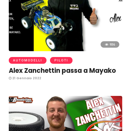
936
AUTOMODELLI
PILOTI
Alex Zanchettin passa a Mayako
21 Gennaio 2022