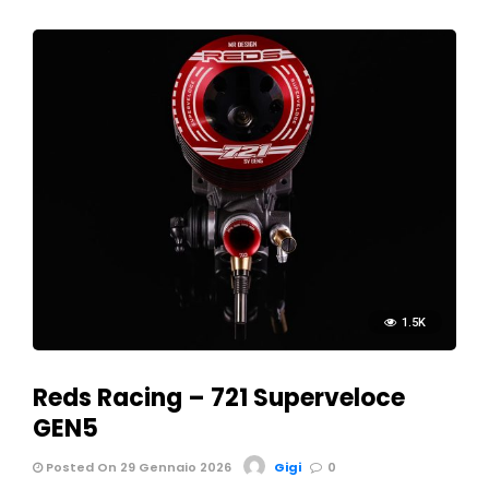
1.5K
Reds Racing – 721 Superveloce
GEN5
Posted On 29 Gennaio 2026
Gigi
0