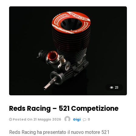
23
Reds Racing – 521 Competizione
Posted On 21 Maggio 2026
Gigi
0
Reds Racing ha presentato il nuovo motore 521