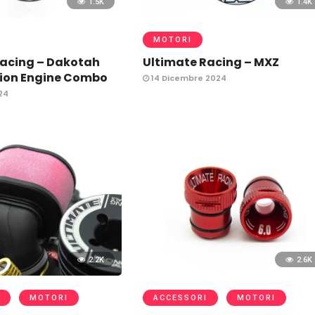
1.5K
1.4K
MOTORI
Racing – Dakotah
Ultimate Racing – MXZ
tion Engine Combo
14 Dicembre 2024
24
2.2K
2.6K
MOTORI
ACCESSORI
MOTORI