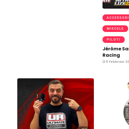
ACCESSORI
MISCELE
PILOTI
Jérôme Sar
Racing
5 Febbraio 2