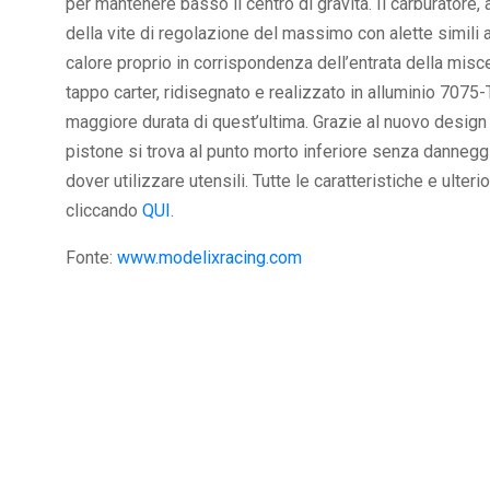
per mantenere basso il centro di gravità. Il carburatore, a
della vite di regolazione del massimo con alette simili 
calore proprio in corrispondenza dell’entrata della misce
tappo carter, ridisegnato e realizzato in alluminio 7075-T
maggiore durata di quest’ultima. Grazie al nuovo design 
pistone si trova al punto morto inferiore senza danneggi
dover utilizzare utensili. Tutte le caratteristiche e ult
cliccando
QUI
.
Fonte:
www.modelixracing.com