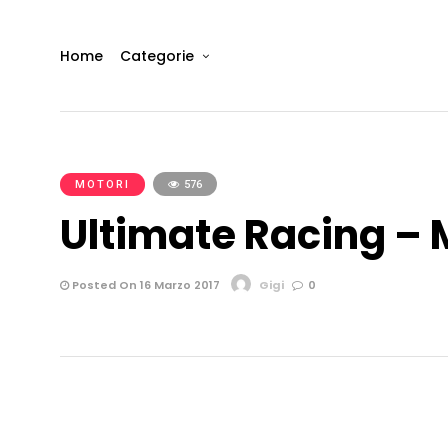
Home
Categorie
MOTORI
576
Ultimate Racing – M
Posted On 16 Marzo 2017
Gigi
0