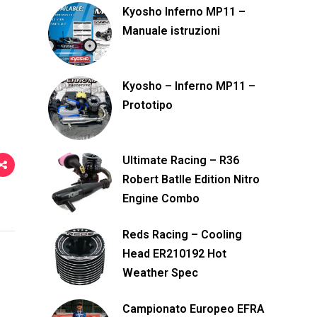
Kyosho Inferno MP11 –
i
Manuale istruzioni
d
i
Kyosho – Inferno MP11 –
Prototipo
Ultimate Racing – R36
Robert Batlle Edition Nitro
Engine Combo
Reds Racing – Cooling
Head ER210192 Hot
Weather Spec
Campionato Europeo EFRA