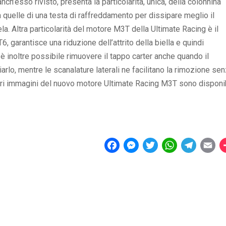
nch’esso rivisto, presenta la particolarità, unica, della colonnina
a quelle di una testa di raffreddamento per dissipare meglio il
la. Altra particolarità del motore M3T della Ultimate Racing è il
6, garantisce una riduzione dell’attrito della biella e quindi
è inoltre possibile rimuovere il tappo carter anche quando il
arlo, mentre le scanalature laterali ne facilitano la rimozione se
eriori immagini del nuovo motore Ultimate Racing M3T sono disponib
F
M
T
W
T
E
a
e
w
h
e
m
c
s
i
a
l
a
e
s
t
t
e
i
b
e
t
s
g
l
o
n
e
A
r