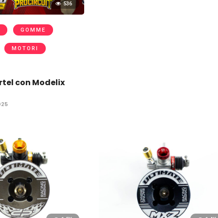
536
GOMME
MOTORI
tel con Modelix
025