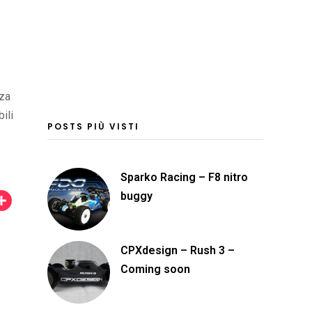
nza
ili
POSTS PIÙ VISTI
Sparko Racing – F8 nitro
buggy
C
o
n
CPXdesign – Rush 3 –
d
Coming soon
i
v