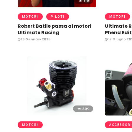
510
MOTORI
PILOTI
MOTORI
Robert Batlle passa ai motori
Ultimate 
Ultimate Racing
Phend Edi
16 Gennaio 2025
17 Giugno 20
2.0K
MOTORI
ACCESSORI