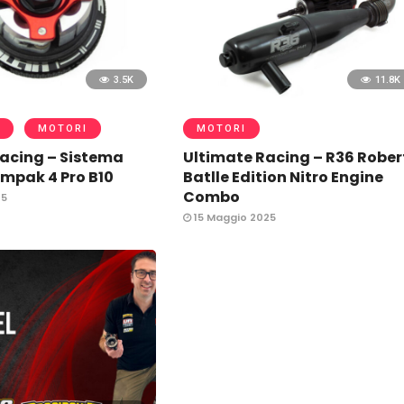
3.5K
11.8K
MOTORI
MOTORI
acing – Sistema
Ultimate Racing – R36 Rober
ompak 4 Pro B10
Batlle Edition Nitro Engine
Combo
25
15 Maggio 2025