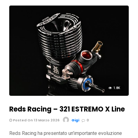
1.8K
Reds Racing – 321 ESTREMO X Line
Posted On 13 Marzo 2026
Gigi
0
Reds Racing ha presentato un'importante evoluzione